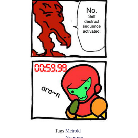
Tags
Metroid
Nyoro~n